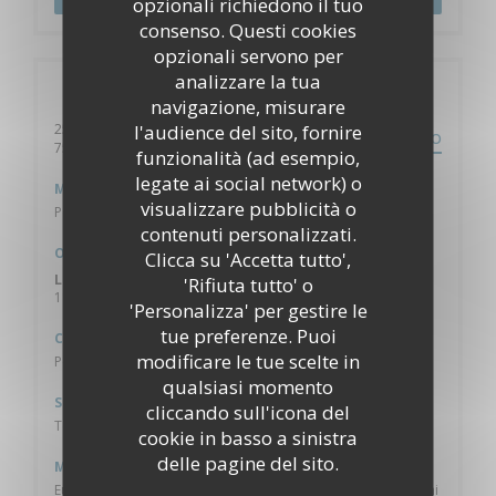
opzionali richiedono il tuo
consenso. Questi cookies
opzionali servono per
analizzare la tua
Informazioni pratiche
navigazione, misurare
l'audience del sito, fornire
256, rue de la Croix Nivert
PERCORSO
((apre una nuova finestra))
75015 Paris
funzionalità (ad esempio,
legate ai social network) o
Metro
visualizzare pubblicità o
Porte de Versailles / Convention
contenuti personalizzati.
Orari
Clicca su 'Accetta tutto',
Lun
-
Dom
'Rifiuta tutto' o
11:45 - 15:00
19:00 - 23:00
•
'Personalizza' per gestire le
tue preferenze. Puoi
Cucina
modificare le tue scelte in
Pesci, Tradizionale francese, Carne
qualsiasi momento
Servizi
cliccando sull'icona del
Terrazzo, Il wifi gratuito
cookie in basso a sinistra
delle pagine del sito.
Metodo di pagamento
Eurocard / Mastercard, Titoli Restaurant, Contanti, Visa, Buoni