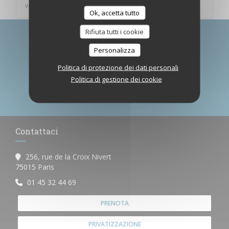
vacanza, American Express, Bancomat
Ok, accetta tutto
Rifiuta tutti i cookie
Rimani informato
*
Personalizza
Iscriversi alla nostra newsletter per ricevere comunicazioni
personalizzate e offerte di marketing via e-mail.
Politica di protezione dei dati personali
Politica di gestione dei cookie
ABBONATI
Contattaci
256, rue de la Croix Nivert
((apre una nuova finestra))
75015 Paris
01 45 32 44 69
PRENOTA
PRIVATIZZAZIONE