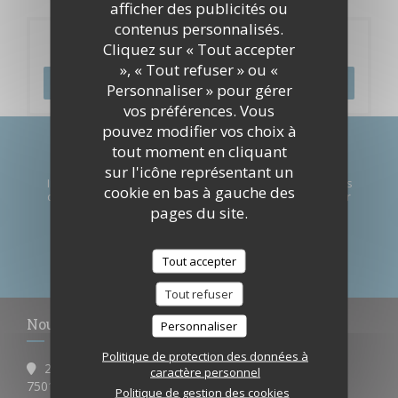
afficher des publicités ou
contenus personnalisés.
Réservation
Cliquez sur « Tout accepter
», « Tout refuser » ou «
RÉSERVER
Personnaliser » pour gérer
vos préférences. Vous
pouvez modifier vos choix à
tout moment en cliquant
Newsletter
*
sur l'icône représentant un
Inscrivez-vous à notre lettre d'information pour recevoir des
cookie en bas à gauche des
communications personnalisées et des offres marketing par
pages du site.
courriel.
S'ABONNER
Tout accepter
Tout refuser
Nous contacter
Personnaliser
Politique de protection des données à
256, rue de la Croix Nivert
caractère personnel
((ouvre une nouvelle fenêtre))
75015 Paris
Politique de gestion des cookies