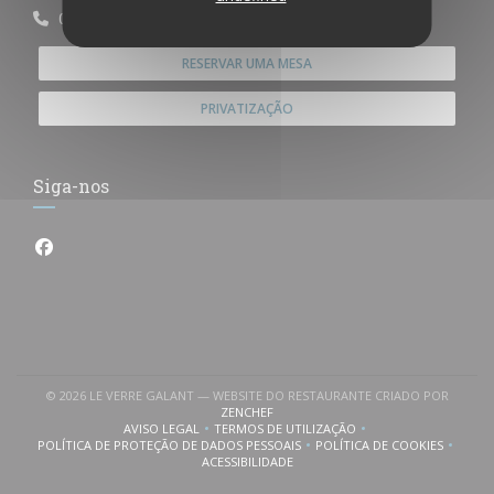
01 45 32 44 69
RESERVAR UMA MESA
PRIVATIZAÇÃO
Siga-nos
Facebook ((abre numa nova janela))
© 2026 LE VERRE GALANT — WEBSITE DO RESTAURANTE CRIADO POR
((ABRE NUMA NOVA JANELA))
ZENCHEF
AVISO LEGAL
TERMOS DE UTILIZAÇÃO
((ABRE NUMA NOVA JANELA))
((ABRE NUMA NOVA JANELA))
POLÍTICA DE PROTEÇÃO DE DADOS PESSOAIS
POLÍTICA DE COOKIES
((ABRE NUMA NOVA JANELA))
((ABRE NUMA NOVA
ACESSIBILIDADE
((ABRE NUMA NOVA JANELA))