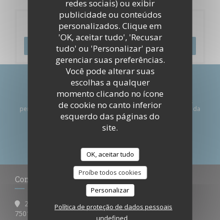
redes sociais) ou exibir
publicidade ou conteúdos
Reserva
personalizados. Clique em
'OK, aceitar tudo', 'Recusar
RESERVAR UMA MESA
tudo' ou 'Personalizar' para
gerenciar suas preferências.
Você pode alterar suas
escolhas a qualquer
Mantenha-se atualizado
*
momento clicando no ícone
Subscrever a nossa newsletter para receber comunicações
de cookie no canto inferior
personalizadas e ofertas de marketing por correio eletrónico da
esquerdo das páginas do
nossa parte.
site.
SUBSCREVER
OK, aceitar tudo
Proíbe todos cookies
Contacte-nos
Personalizar
256, rue de la Croix Nivert
Política de proteção de dados pessoais
((abre numa nova janela))
75015 Paris
undefined